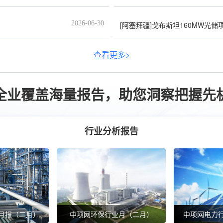
2026-06-30
[阿塞拜疆]戈布斯坦160MW光储
总
中标汇总
竞争汇总
市场容量汇总
投
查看更多>
2025-12-31
标公司汇总名单
[招标汇总]
2025年四季度华北
全业覆盖海量报告，助您洞察把握先
2025-12-31
名单
[招标汇总]
2025年四季度华东
2025-12-31
总名单
[招标汇总]
2025年四季度华北
行业分析报告
2025-12-31
总名单
[招标汇总]
2025年四季度华东
2025-12-31
总名单
[招标汇总]
2025年四季度华中地
月报（二月）
中项网环保行业月（二月）
中项网电力
查看更多>