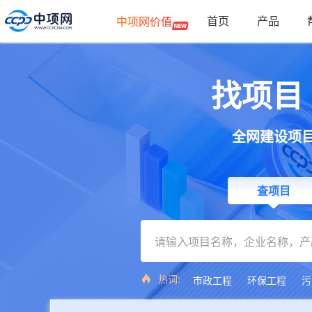
首页
产品
中项网价值
找项目
全网建设项
查项目
热词:
市政工程
环保工程
污