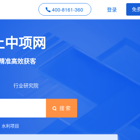
免
400-8161-360
登录
上中项网
精准高效获客
行业研究院
搜 索
水利项目