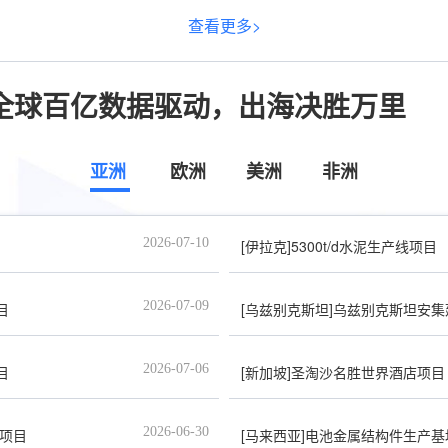
查看更多>
全球百亿数据驱动，出海决胜万里
亚洲
欧洲
美洲
非洲
2026-07-10
[伊拉克]5300t/d水泥生产线项目
2026-07-09
目
[乌兹别克斯坦]乌兹别克斯坦安
2026-07-06
目
[新加坡]圣淘沙名胜世界酒店项目
区域数据鲜活透视，精准追踪热度尽
2026-06-30
期项目
[马来西亚]电池金属结构件生产