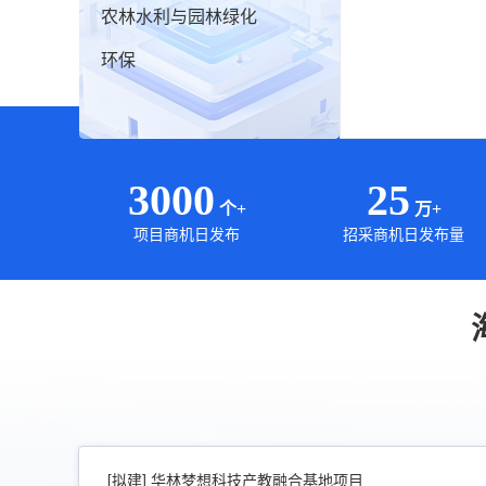
农林水利与园林绿化
环保
3000
25
个+
万+
项目商机日发布
招采商机日发布量
[拟建]
华林梦想科技产教融合基地项目