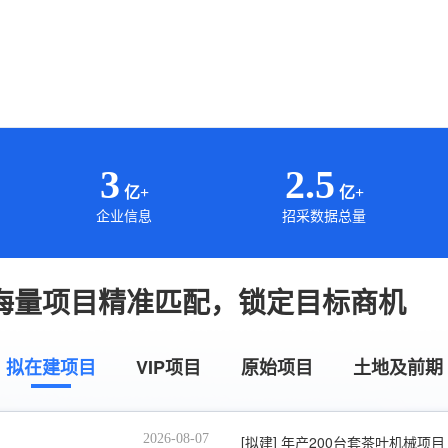
3
2.5
亿+
亿+
企业信息
招采数据总量
海量项目精准匹配，锁定目标商机
拟在建项目
VIP项目
原始项目
土地及前期
2026-08-07
[拟建]
年产200台套茶叶机械项目