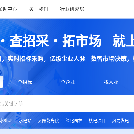
帮助中心
关于我们
行业研究院
・查招采・拓市场 就
目，实时招标采购，亿级企业人脉 数智市场决策，
查招标
查企业
找人脉
水处理
水电站
太阳能光伏
绿化园林
核电项目
风力发电