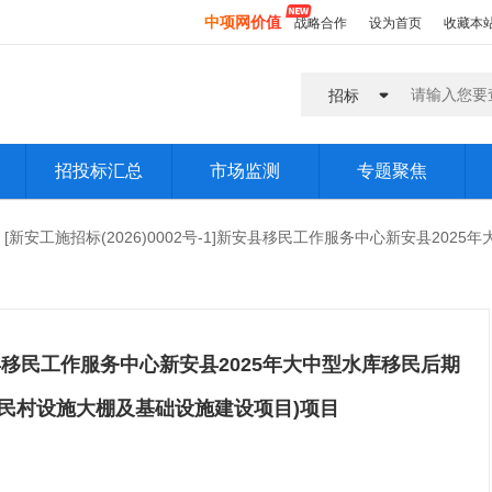
中项网价值
战略合作
设为首页
收藏本
招标
招投标汇总
市场监测
专题聚焦
区域招标汇总
业主商务圈
集团专题
[新安工施招标(2026)0002号-1]新安县移民工作服务中心新安县20
区域中标汇总
设计院商务圈
热点专题
区域竞争汇总
总包商务圈
公司专题
区域市场容量汇总
招标代理商务圈
热词专题
]新安县移民工作服务中心新安县2025年大中型水库移民后期
城市专题
民村设施大棚及基础设施建设项目)项目