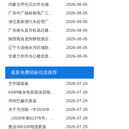
内蒙古呼伦贝尔市仓储物流优质商机村冷库升级建设项目深度解读
2026-08-05
广东中广核岭核电厂三期工程惠州电力领域优质商机深度解读
2026-08-05
湖北黄家湖污水处理厂四期扩建工程9亿元非政府投资市政项目深度解读（2024年最新进展）
2026-08-05
广东南头直升机场迁建建设项目深度解读158亿元投资打造深圳现代化综合交通新地标
2026-08-05
陕西商洛龙驹驿馆酒店建设项目深度解读1500万元非政投优质商机设备采购窗口期开启
2026-08-05
辽宁大连纳水河区域防洪排涝及雨污管网改造工程747266万元市政基建项目深度解读（20242027）
2026-08-05
甘肃兰州市办公楼优质商机人工智能产业赋能中心基地项目深度解读
2026-08-05
最新免费招标信息推荐
空开隔弧板
2026-07-29
649R银灰色双面涂层锦丝绸
2026-07-29
劳特巴赫仿真器
2026-07-29
关于为涪陵一中2026年暑期寝室门更换维修工程预算编制服务公开选取工程造价咨询机构的公告
2026-07-29
（2026年第61376号）标的52008年北京奥运纪念币册（8枚版）2册一批2008年北京奥运纪念币册（8枚版）转让项目挂牌公告
2026-07-29
敷设300100电缆桥架
2026-07-29