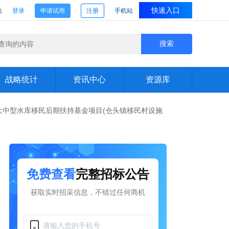
快速入口
站
登录
申请试用
注册
手机站
搜索
战略统计
资讯中心
资源库
行业研究院
政策资讯
发布频道
25年大中型水库移民后期扶持基金项目(仓头镇移民村设施
投资额统计
项目资讯
地区站
市场战略分析
展会资讯
行业站
项目审批列表
项目审批详情
免费查看
完整招标公告
获取实时招采信息，不错过任何商机