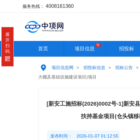
4008161360
服务热线：
展
开
N
扫
首页
项目信息
招投标
码
拟在建
招标公告
项目信息网
>
招投标信息
>
招标公告
>
VIP项目
中标公告
大棚及基础设施建设项目)项目
独家栏目
变更公告
境外项目
招标预告
[新安工施招标(2026)0002号-1
项目跟踪
采购公告
免费招标
扶持基金项目(仓头镇移
发布时间：
2026-01-07 01:12:55