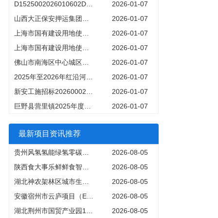
D1525002026010602D01001的招标文件
2026-01-07
山西大正保安押运集团有限公司持有的16辆二手车转让
2026-01-07
上海市国有建设用地使用权出让公告沪告字2025第124号
2026-01-07
上海市国有建设用地使用权出让公告沪告字2025第136号
2026-01-07
佛山市南海区中心城区排水防涝能力提升工程（大沥片区）勘察设计招标文件
2026-01-07
2025年至2026年红沿河备件隔板精加工工序扩散谈判公告
2026-01-07
新安工施招标20260002号1新安县移民工作服务中心新安县2025年大中型水库移民后期扶持基金项目仓头镇移民村设施大棚及基础设施建设项目项目
2026-01-07
巨野县营里镇2025年度衔接乡村振兴产业园建设项目招标文件
2026-01-07
最新项目资讯推荐
贵州风氢氢能绿氢零碳智慧园项目深度解读黔南州重点工业基建新引擎
2026-08-05
陕西食大事乐鲜鲜食智慧工厂项目深度解读3亿元投资打造西北智能食品生产基地
2026-08-05
湖北神农架林区城市生命线安全项目深度解读148046万元市政优质商机全面分析
2026-08-05
安徽宿州市云庐项目（EPC）深度解读379亿元住宅办公楼优质商机2026年4月全面开工
2026-08-05
湖北荆州市国贸产业园110千伏输变电工程工业配套电力基建优质商机解析
2026-08-05